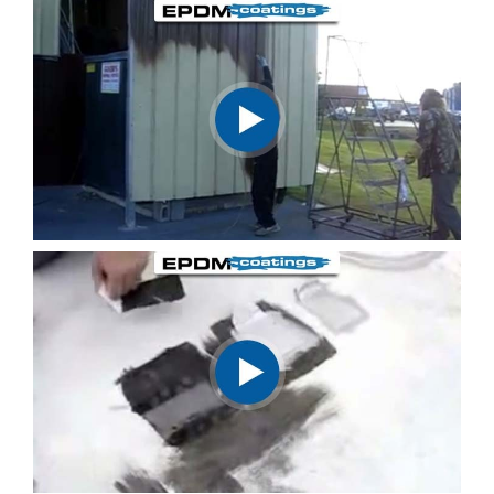
Usos
APLICACIÓN
INFORMACIÓN
TÉCNICA
VER
FOLLETO
Galeria
de
fotos
Videos
PROTECTOR