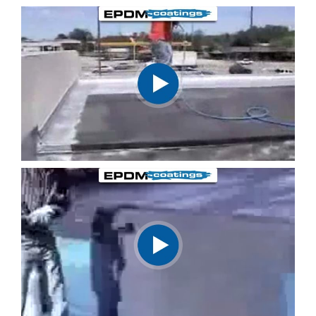
DE
TECHO
MASILLA
DE
BUTILO
MS
SELLADOR
DE
JUNTAS
ASPERSORESPARA
TECHO
Quénes
somos
LISTA