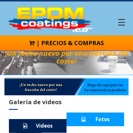
☰
HOME
| PRECIOS & COMPRAS
PRECIOS
¡Un techo nuevo por una fracción del
&
costo!
COMPRAS
CAUCHO
BUTILO
LÍQUIDO
Galería de videos
POR
QUÉ
EL
Fotos
BUTÍLICO?
Videos