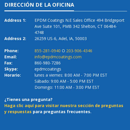
DIRECCIÓN DE LA OFICINA
Address 1:
EPDM Coatings N.E Sales Office 494 Bridgeport
Ave Suite 101, PMB 342 Shelton, CT 06484-
4748
Address 2:
26259 US-6, Adel, IA, 50003
Phone:
855-281-0940
O
203-906-4346
Email:
info@epdmcoatings.com
Fax:
860-980-7286
Skype:
epdmcoatings
Horario:
lunes a viernes: 8:00 AM ‐ 7:00 PM EST
Sábado: 9:00 AM ‐ 5:00 PM EST
Domingo: 11:00 AM ‐ 3:00 PM EST
¿Tienes una pregunta?
Haga clic aquí para visitar nuestra sección de preguntas
y respuestas
para preguntas frecuentes.