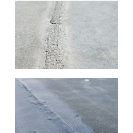
Click To Enlarge
EPDM Coatings
epdmcoatings.com
Click To Enlarge
EPDM Coatings