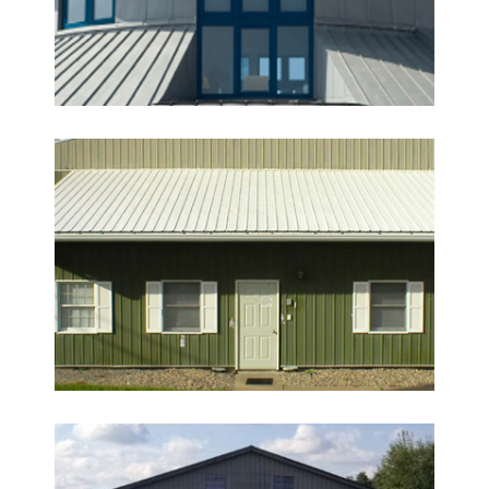
EPDM Coatings
epdmcoatings.com
Click To Enlarge
EPDM Coatings
epdmcoatings.com
Click To Enlarge