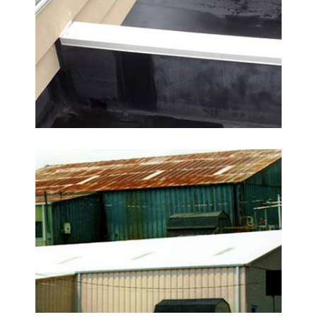
Click To Enlarge
EPDM Coatings
epdmcoatings.com
Click To Enlarge
EPDM Coatings
epdmcoatings.com