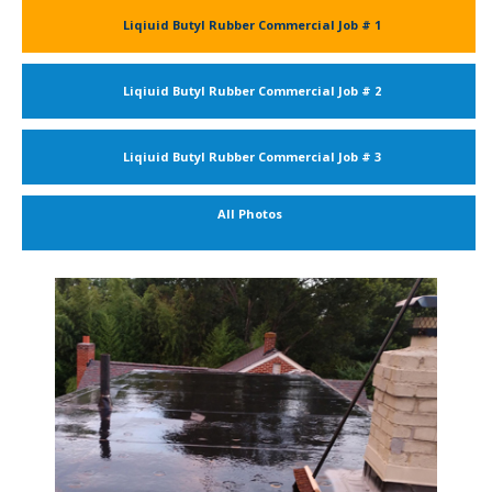
DE
TECHO
Liqiuid Butyl Rubber Commercial Job # 1
MASILLA
Liqiuid Butyl Rubber Commercial Job # 2
DE
BUTILO
MS
Liqiuid Butyl Rubber Commercial Job # 3
SELLADOR
All Photos
DE
JUNTAS
ASPERSORESPARA
Click To Enlarge
TECHO
Quénes
somos
EPDM Coatings
LISTA
epdmcoatings.com