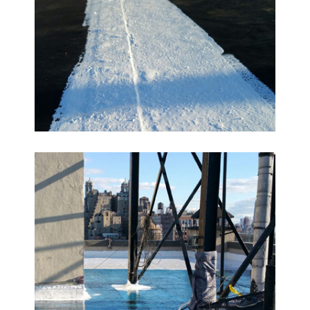
Click To Enlarge
EPDM Coatings
epdmcoatings.com
Click To Enlarge
EPDM Coatings
epdmcoatings.com