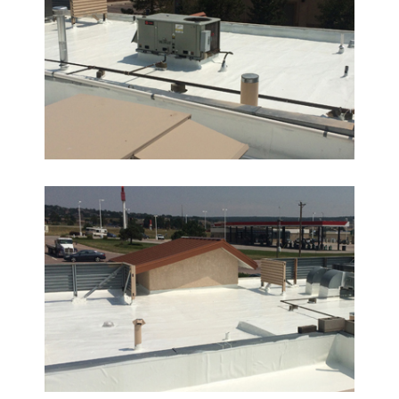
Click To Enlarge
EPDM Coatings
epdmcoatings.com
Click To Enlarge
EPDM Coatings
epdmcoatings.com