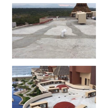
Click To Enlarge
EPDM Coatings
epdmcoatings.com
Click To Enlarge
EPDM Coatings