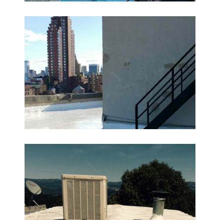
Click To Enlarge
EPDM Coatings
epdmcoatings.com
Click To Enlarge