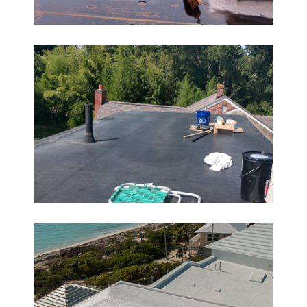
DE
CLIENTES
Roof
Blog
Click To Enlarge
Contáctenos
EPDM Coatings
epdmcoatings.com
Click To Enlarge