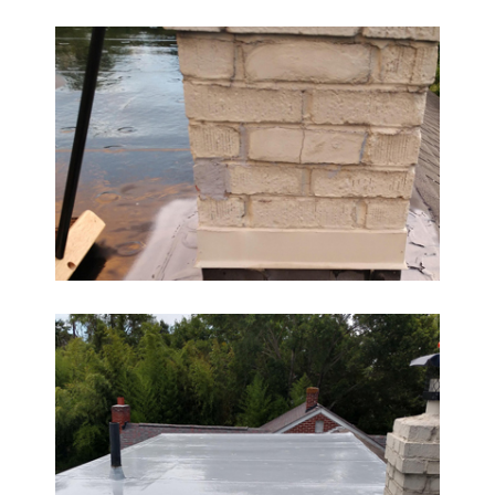
Click To Enlarge
EPDM Coatings
epdmcoatings.com
Click To Enlarge
EPDM Coatings