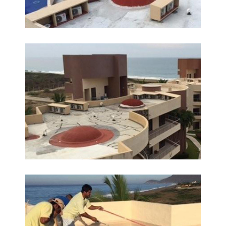
epdmcoatings.com
Click To Enlarge
EPDM Coatings
epdmcoatings.com
Click To Enlarge