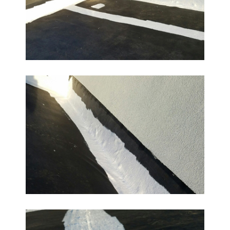
EPDM Coatings
epdmcoatings.com
Click To Enlarge
EPDM Coatings
epdmcoatings.com