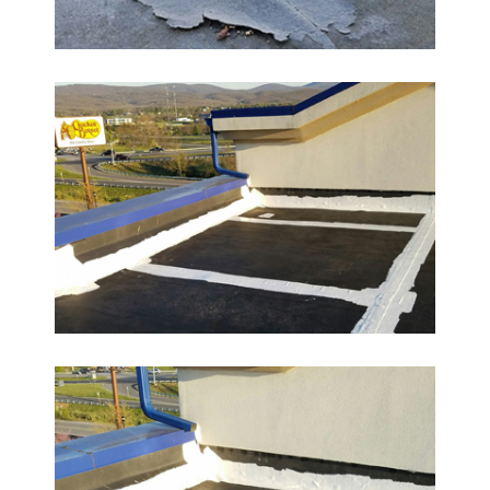
epdmcoatings.com
Click To Enlarge
EPDM Coatings
epdmcoatings.com
Click To Enlarge