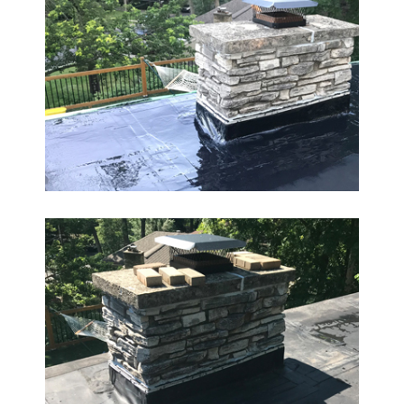
Click To Enlarge
EPDM Coatings
epdmcoatings.com
Click To Enlarge
EPDM Coatings
epdmcoatings.com