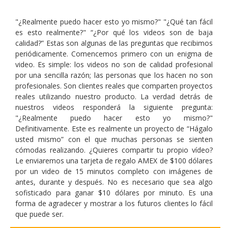
Usos
"¿Realmente puedo hacer esto yo mismo?" "¿Qué tan fácil
es esto realmente?" “¿Por qué los videos son de baja
APLICACIÓN
calidad?” Estas son algunas de las preguntas que recibimos
periódicamente. Comencemos primero con un enigma de
video. Es simple: los videos no son de calidad profesional
INFORMACIÓN
por una sencilla razón; las personas que los hacen no son
TÉCNICA
profesionales. Son clientes reales que comparten proyectos
reales utilizando nuestro producto. La verdad detrás de
VER
nuestros videos responderá la siguiente pregunta:
FOLLETO
"¿Realmente puedo hacer esto yo mismo?"
Definitivamente. Este es realmente un proyecto de “Hágalo
usted mismo” con el que muchas personas se sienten
Galeria
cómodas realizando. ¿Quieres compartir tu propio vídeo?
de
Le enviaremos una tarjeta de regalo AMEX de $100 dólares
fotos
por un video de 15 minutos completo con imágenes de
antes, durante y después. No es necesario que sea algo
Videos
sofisticado para ganar $10 dólares por minuto. Es una
forma de agradecer y mostrar a los futuros clientes lo fácil
que puede ser.
PROTECTOR