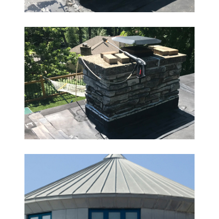
Click To Enlarge
EPDM Coatings
epdmcoatings.com
Click To Enlarge