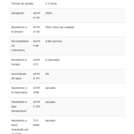
Tiempo de secado
2-4 horas
Elongación
ASTM-
500%
D-412
Resistencia a
ASTM-
1520 Libras por pulgada
la tensión
D-412
Permeabilidad
ASTM-
0.166 permios
(10
E-96
milímetros)
Resistencia a
ASTM
0 (Aprueba)
hongos
G 21
Acumulación
ASTM
0%
de agua
D 471
Resistencia a
ASTM
Aprueba
la intemperie
4798
Flexibilidad a
ASTM
Aprueba
baja
D 522
temperatura
Resistencia a
TT-C-
Aprueba
lluvia
555B
impulsada por
el viento