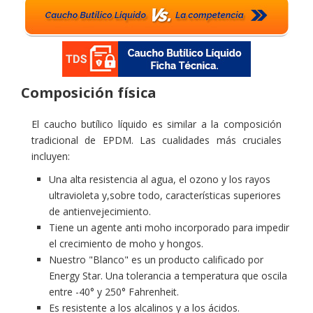
DE
TECHO
MASILLA
DE
BUTILO
Composición física
MS
El caucho butílico líquido es similar a la composición
SELLADOR
tradicional de EPDM. Las cualidades más cruciales
DE
incluyen:
JUNTAS
Una alta resistencia al agua, el ozono y los rayos
ultravioleta y,sobre todo, características superiores
ASPERSORESPARA
de antienvejecimiento.
TECHO
Tiene un agente anti moho incorporado para impedir
el crecimiento de moho y hongos.
Quénes
Nuestro "Blanco" es un producto calificado por
somos
Energy Star. Una tolerancia a temperatura que oscila
entre -40° y 250° Fahrenheit.
LISTA
Es resistente a los alcalinos y a los ácidos.