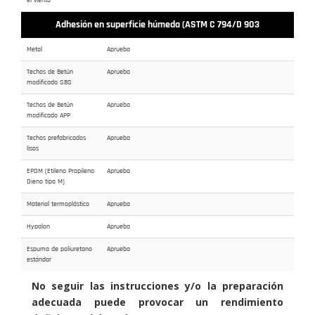
Adhesión en superficie húmeda (ASTM C 794/D 903
Metal
Aprueba
Techos de Betún
Aprueba
modificado SBS
Techos de Betún
Aprueba
modificado APP
Techos prefabricados
Aprueba
lisos
EPDM (Etileno Propileno
Aprueba
Dieno tipo M)
Material termoplástico
Aprueba
Hypalon
Aprueba
Espuma de poliuretano
Aprueba
estándar
No seguir las instrucciones y/o la preparación
adecuada puede provocar un rendimiento