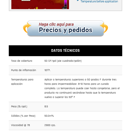
DATOS TÉCNICOS
Tasa de cobertura
50 SF/gal (pie cuadrado/galón)
Punto de inflamación
101°F.
Temperaturas para
Aplicar a temperaturas superiores a 50 grados F durante tres
aplicación
horas para impermeabilizar. 8-10 horas para un curado
completo. La temperatura puede caer hasta congelarse, pero el
producto no continuará secándose hasta que la temperatura
vuelva a superar los 50º F
Peso (lb./gal.)
8.5
Sólidos (% por Peso)
50.0±1%
Viscosidad @ 78
2900 cps.