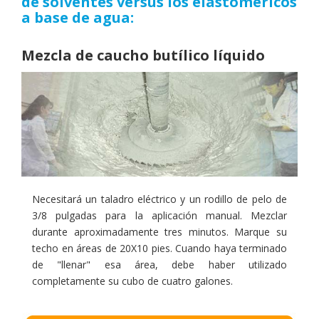
de solventes versus los elastoméricos
a base de agua:
Usos
Mezcla de caucho butílico líquido
APLICACIÓN
INFORMACIÓN
TÉCNICA
VER
FOLLETO
Galeria
Necesitará un taladro eléctrico y un rodillo de pelo de
de
3/8 pulgadas para la aplicación manual. Mezclar
fotos
durante aproximadamente tres minutos. Marque su
techo en áreas de 20X10 pies. Cuando haya terminado
de "llenar" esa área, debe haber utilizado
Videos
completamente su cubo de cuatro galones.
PROTECTOR