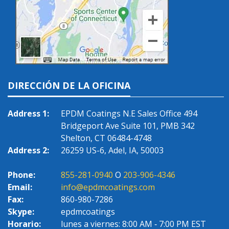
DIRECCIÓN DE LA OFICINA
Address 1:
EPDM Coatings N.E Sales Office 494
Bridgeport Ave Suite 101, PMB 342
Shelton, CT 06484-4748
Address 2:
26259 US-6, Adel, IA, 50003
Phone:
855-281-0940
O
203-906-4346
Email:
info@epdmcoatings.com
Fax:
860-980-7286
Skype:
epdmcoatings
Horario:
lunes a viernes: 8:00 AM ‐ 7:00 PM EST