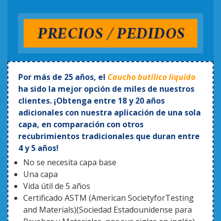
DE
TECHO
MASILLA
DE
BUTILO
MS
Por más de 25 años, el
Caucho butílico líquido
ha sido la mejor opción de miles de nuestros
SELLADOR
clientes. ¡Obtenga entre 18 y 20 años
DE
adicionales con nuestra aplicación de una sola
JUNTAS
capa, en comparación con otros
recubrimientos tradicionales que duran entre
ASPERSORESPARA
4 y 5 años!
TECHO
No se necesita capa base
Una capa
Quénes
Vida útil de 5 años
somos
Certificado ASTM (American SocietyforTesting
and Materials)(Sociedad Estadounidense para
LISTA