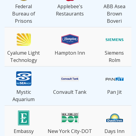
Federal
Applebee's
ABB Asea
Bureau of
Restaurants
Brown
Prisons
Boveri
Cyalume Light
Hampton Inn
Siemens
Technology
Rolm
Mystic
Convault Tank
Pan Jit
Aquarium
Embassy
New York City-DOT
Days Inn