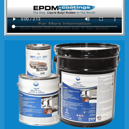
Usos
APLICACIÓN
INFORMACIÓN
TÉCNICA
VER
FOLLETO
Galeria
de
fotos
Videos
PROTECTOR